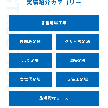
CONSTRUCTION
実績紹介カテゴリー
各種足場工事
枠組み足場
クサビ式足場
吊り足場
単管足場
次世代足場
支保工足場
足場資材リース